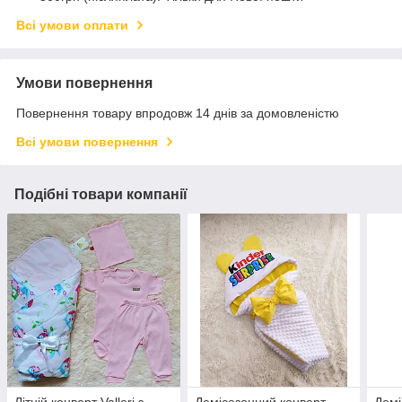
Всі умови оплати
Умови повернення
Повернення товару впродовж 14 днів за домовленістю
Всі умови повернення
Подібні товари компанії
Літній конверт Valleri з
Демісезонний конверт
Дем