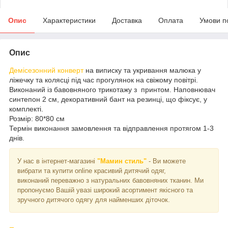
Опис
Характеристики
Доставка
Оплата
Умови п
Опис
Демісезонний конверт
на виписку та укривання малюка у
ліжечку та колясці під час прогулянок на свіжому повітрі.
Виконаний із бавовняного трикотажу з принтом. Наповнювач
синтепон 2 см, декоративний бант на резинці, що фіксує, у
комплекті.
Розмір: 80*80 см
Термін виконання замовлення та відправлення протягом 1-3
днів.
У нас в інтернет-магазині
"Мамин стиль"
- Ви можете
вибрати та купити online красивий дитячий одяг,
виконаний переважно з натуральних бавовняних тканин. Ми
пропонуємо Вашій увазі широкий асортимент якісного та
зручного дитячого одягу для найменших діточок.