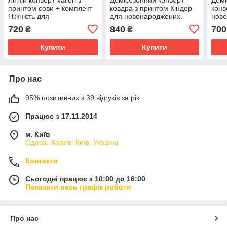
принтом сови + комплект
ковдра з принтом Кіндер
конв
Ніжність для
для новонароджених,
ново
новонароджених, рожевий
білий з жовтим
прин
720
840
700
₴
₴
Купити
Купити
Про нас
95% позитивних з 39 відгуків за рік
Працює з 17.11.2014
м. Київ
Одеса, Харків, Київ, Україна
Контакти
Сьогодні працює з 10:00 до 16:00
Показати весь графік роботи
Про нас