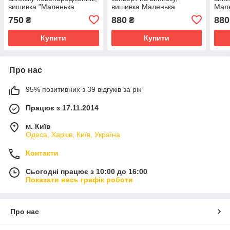
вишивка "Маленька
вишивка Маленька
Мале
Українка", білий з
Українка, білий з рожевим
плюш
750
880
880
₴
₴
червоним
рож
Купити
Купити
Про нас
95% позитивних з 39 відгуків за рік
Працює з 17.11.2014
м. Київ
Одеса, Харків, Київ, Україна
Контакти
Сьогодні працює з 10:00 до 16:00
Показати весь графік роботи
Про нас