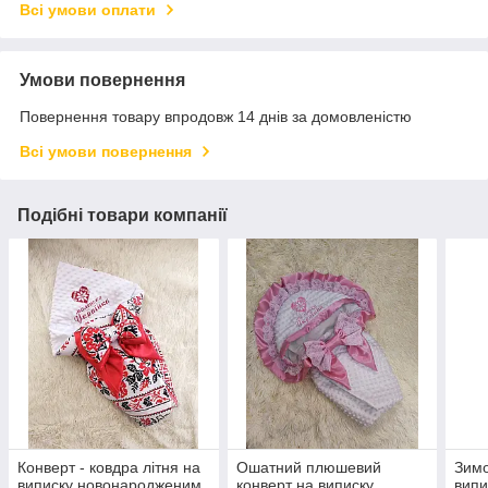
Всі умови оплати
Умови повернення
Повернення товару впродовж 14 днів за домовленістю
Всі умови повернення
Подібні товари компанії
Конверт - ковдра літня на
Ошатний плюшевий
Зимо
виписку новонародженим,
конверт на виписку,
випи