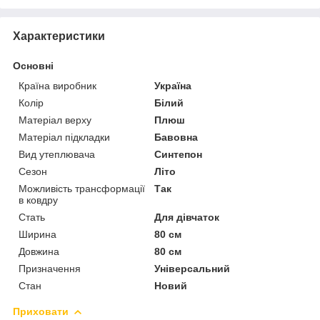
Характеристики
Основні
Країна виробник
Україна
Колір
Білий
Матеріал верху
Плюш
Матеріал підкладки
Бавовна
Вид утеплювача
Синтепон
Сезон
Літо
Можливість трансформації
Так
в ковдру
Стать
Для дівчаток
Ширина
80 см
Довжина
80 см
Призначення
Універсальний
Стан
Новий
Приховати