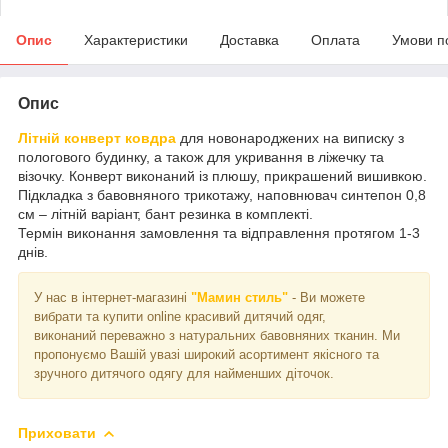
Опис
Характеристики
Доставка
Оплата
Умови п
Опис
Літній конверт ковдра
для новонароджених на виписку з
пологового будинку, а також для укривання в ліжечку та
візочку. Конверт виконаний із плюшу, прикрашений вишивкою.
Підкладка з бавовняного трикотажу, наповнювач синтепон 0,8
см – літній варіант, бант резинка в комплекті.
Термін виконання замовлення та відправлення протягом 1-3
днів.
У нас в інтернет-магазині
"Мамин стиль"
- Ви можете
вибрати та купити online красивий дитячий одяг,
виконаний переважно з натуральних бавовняних тканин. Ми
пропонуємо Вашій увазі широкий асортимент якісного та
зручного дитячого одягу для найменших діточок.
Приховати