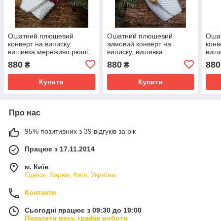
Ошатний плюшевий
Ошатний плюшевий
Оша
конверт на виписку,
зимовий конверт на
конв
вишивка мереживо рюші,
виписку, вишивка
виши
білий з червоним
мереживо рюші, білий +
біли
880
880
880
₴
₴
капучино
Купити
Купити
Про нас
95% позитивних з 39 відгуків за рік
Працює з 17.11.2014
м. Київ
Одеса, Харків, Київ, Україна
Контакти
Сьогодні працює з 09:30 до 19:00
Показати весь графік роботи