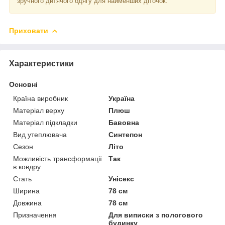
зручного дитячого одягу для найменших діточок.
Приховати
Характеристики
Основні
Країна виробник
Україна
Матеріал верху
Плюш
Матеріал підкладки
Бавовна
Вид утеплювача
Синтепон
Сезон
Літо
Можливість трансформації
Так
в ковдру
Стать
Унісекс
Ширина
78 см
Довжина
78 см
Призначення
Для виписки з пологового
будинку