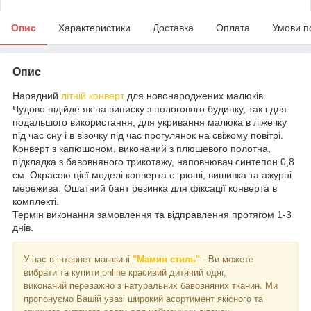
Опис
Характеристики
Доставка
Оплата
Умови п
Опис
Нарядний
літній конверт
для новонароджених малюків.
Чудово підійде як на виписку з пологового будинку, так і для
подальшого використання, для укривання малюка в ліжечку
під час сну і в візочку під час прогулянок на свіжому повітрі.
Конверт з капюшоном, виконаний з плюшевого полотна,
підкладка з бавовняного трикотажу, наповнювач синтепон 0,8
см. Окрасою цієї моделі конверта є: рюші, вишивка та ажурні
мережива. Ошатний бант резинка для фіксації конверта в
комплекті.
Термін виконання замовлення та відправлення протягом 1-3
днів.
У нас в інтернет-магазині
"Мамин стиль"
- Ви можете
вибрати та купити online красивий дитячий одяг,
виконаний переважно з натуральних бавовняних тканин. Ми
пропонуємо Вашій увазі широкий асортимент якісного та