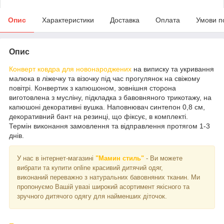
Опис
Характеристики
Доставка
Оплата
Умови п
Опис
Конверт ковдра для новонароджених
на виписку та укривання
малюка в ліжечку та візочку під час прогулянок на свіжому
повітрі. Конвертик з капюшоном, зовнішня сторона
виготовлена з мусліну, підкладка з бавовняного трикотажу, на
капюшоні декоративні вушка. Наповнювач синтепон 0,8 см,
декоративний бант на резинці, що фіксує, в комплекті.
Термін виконання замовлення та відправлення протягом 1-3
днів.
У нас в інтернет-магазині
"Мамин стиль"
- Ви можете
вибрати та купити online красивий дитячий одяг,
виконаний переважно з натуральних бавовняних тканин. Ми
пропонуємо Вашій увазі широкий асортимент якісного та
зручного дитячого одягу для найменших діточок.