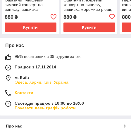
зимовий конверт на
конверт на виписку,
конв
виписку, вишивка
вишивка мереживо рюші,
випи
мережива рюші, білий з
білий з рожевим
з ро
880
880
880
₴
₴
рожевим
Купити
Купити
Про нас
95% позитивних з 39 відгуків за рік
Працює з 17.11.2014
м. Київ
Одеса, Харків, Київ, Україна
Контакти
Сьогодні працює з 10:00 до 16:00
Показати весь графік роботи
Про нас