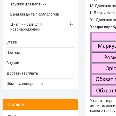
Трусики для вагітних
M: Довжина по 
L: Довжина по с
Бандажі до та післяпологові
XL: Довжина по 
Дитячий одяг для
Усадка виробу 
новонароджених
Статті
Про нас
Відгуки
Доставка і оплата
Обмін та повернення
У нас в інтерн
зможете оцінит
нашого товару