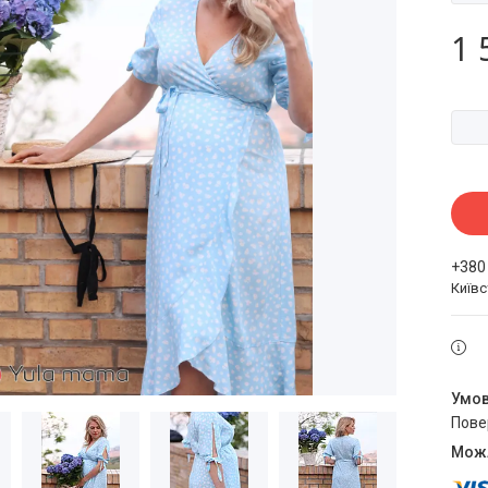
1 
+380
Київ
пов