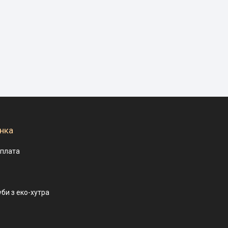
нка
оплата
уби з еко-хутра