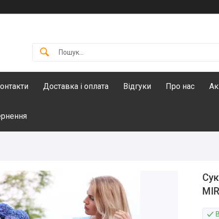
онтакти
Доставка і оплата
Відгуки
Про нас
Ак
ернення
Сук
MIR