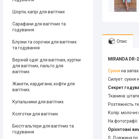
Шорти, капрі для вагітних
Сарафани для вагітних та
годування
Опис
Блузки та сорочки для вагітних
та годування
MIRANDA DR-2
Верхній одяг для вагітних, куртки
для вагітних, пальто для
Сукня
на запах
вагітних
Силует: сукня н
Жакети, кардигани, кофти для
Секрет годува
вагітних.
Тканина: штап
Купальники для вагітних
Розтяжність тк
Колір: молочні 
Колготки для вагітних
На фотографії: 
Бюстгальтери для вагітних та
Орієнтовні ви
годування
S: Довжина по с