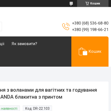
Кошик
+380 (68) 536-68-80
+380 (99) 198-66-21
ціі
Як замовити?
Кошик
ня з воланами для вагітних та годування
ANDA блакитна з принтом
В наявності
Код:
DR-22.103