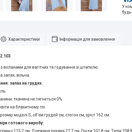
У ко
будь
Характеристики
Інформація для замовлення
2.103
 з воланами для вагітних та годування зі штапелю.
а запах, вільна.
ння: запах на грудях.
ель.
анини: тканина не тягнеться 0%
квіти на блакитному тлі.
розмір моделі S, об'єм грудей см, стегон см, зріст 162 см
міри готового виробу:
пинці 115,2 см, Довжина рукава 27,7 см, Груди 101,8 см, Талія 108,8