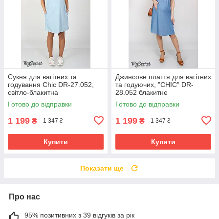
Сукня для вагітних та
Джинсове плаття для вагітних
годування Chic DR-27.052,
та годуючих, "CHIC" DR-
світло-блакитна
28.052 блакитне
Готово до відправки
Готово до відправки
1 199
1 199
₴
₴
1 347 ₴
1 347 ₴
Купити
Купити
Показати ще
Про нас
95% позитивних з 39 відгуків за рік