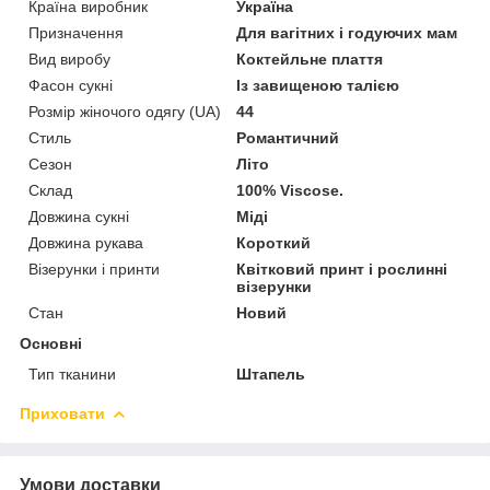
Країна виробник
Україна
Призначення
Для вагітних і годуючих мам
Вид виробу
Коктейльне плаття
Фасон сукні
Із завищеною талією
Розмір жіночого одягу (UA)
44
Стиль
Романтичний
Сезон
Літо
Склад
100% Viscose.
Довжина сукні
Міді
Довжина рукава
Короткий
Візерунки і принти
Квітковий принт і рослинні
візерунки
Стан
Новий
Основні
Тип тканини
Штапель
Приховати
Умови доставки