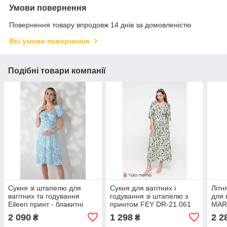
Умови повернення
Повернення товару впродовж 14 днів за домовленістю
Всі умови повернення
Подібні товари компанії
Сукня зі штапелю для
Сукня для вагітних і
Літн
вагітних та годування
годування зі штапелю з
для 
Eileen принт - блакитні
принтом FEY DR-21.061
MAR
квіти
2 090
1 298
2 2
₴
₴