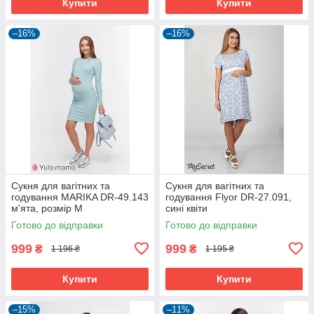
Купити
Купити
–16%
–16%
Сукня для вагітних та
Сукня для вагітних та
годування MARIKA DR-49.143
годування Flyor DR-27.091,
м'ята, розмір М
сині квіти
Готово до відправки
Готово до відправки
999
999
₴
₴
1 196 ₴
1 195 ₴
Купити
Купити
–15%
–11%