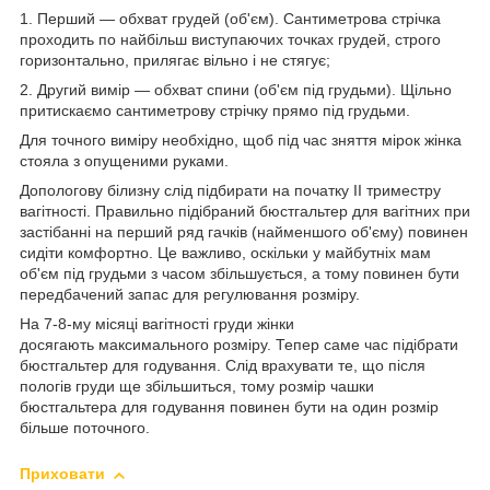
1. Перший — обхват грудей (об'єм). Сантиметрова стрічка
проходить по найбільш виступаючих точках грудей, строго
горизонтально, прилягає вільно і не стягує;
2. Другий вимір — обхват спини (об'єм під грудьми). Щільно
притискаємо сантиметрову стрічку прямо під грудьми.
Для точного виміру необхідно, щоб під час зняття мірок жінка
стояла з опущеними руками.
Допологову білизну слід підбирати на початку ІІ триместру
вагітності. Правильно підібраний бюстгальтер для вагітних при
застібанні на перший ряд гачків (найменшого об'єму) повинен
сидіти комфортно. Це важливо, оскільки у майбутніх мам
об'єм під грудьми з часом збільшується, а тому повинен бути
передбачений запас для регулювання розміру.
На 7-8-му місяці вагітності груди жінки
досягають максимального розміру. Тепер саме час підібрати
бюстгальтер для годування. Слід врахувати те, що після
пологів груди ще збільшиться, тому розмір чашки
бюстгальтера для годування повинен бути на один розмір
більше поточного.
Приховати