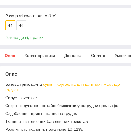
Розмір жіночого одягу (UA)
44
46
Готово до відправки
Опис
Характеристики
Доставка
Оплата
Умови п
Опис
Базова трикотажна
сукня - футболка для вагітних і мам, що
годують
.
Силует: oversize.
Секрет годування: потайні блискавки у нагрудних рельєфах.
Оздоблення: принт - напис на грудях.
Тканина: витончений бавовняний трикотаж.
Розтяжність тканини: приблизно 10-12%.