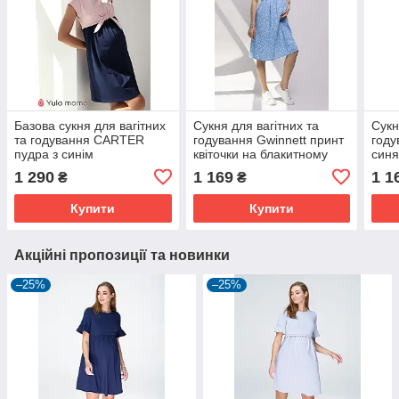
Базова сукня для вагітних
Сукня для вагітних та
Сукн
та годування CARTER
годування Gwinnett принт
год
пудра з синім
квіточки на блакитному
син
1 290
1 169
1 1
₴
₴
Купити
Купити
Акційні пропозиції та новинки
–25%
–25%