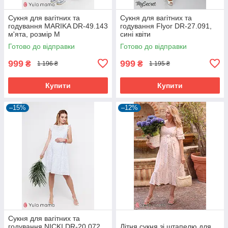
Сукня для вагітних та
Сукня для вагітних та
годування MARIKA DR-49.143
годування Flyor DR-27.091,
м'ята, розмір М
сині квіти
Готово до відправки
Готово до відправки
999
999
₴
₴
1 196 ₴
1 195 ₴
Купити
Купити
–15%
–12%
Сукня для вагітних та
годування NICKI DR-20.072
Літня сукня зі штапелю для