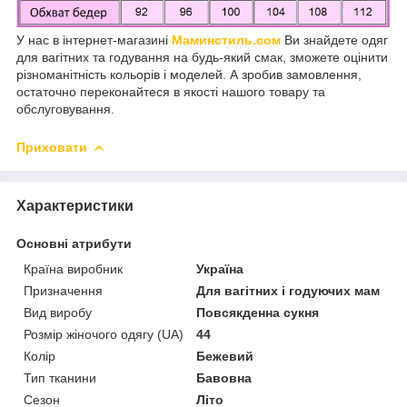
У нас в інтернет-магазині
Маминстиль.сом
Ви знайдете одяг
для вагітних та годування на будь-який смак, зможете оцінити
різноманітність кольорів і моделей. А зробив замовлення,
остаточно переконайтеся в якості нашого товару та
обслуговування.
Приховати
Характеристики
Основні атрибути
Країна виробник
Україна
Призначення
Для вагітних і годуючих мам
Вид виробу
Повсякденна сукня
Розмір жіночого одягу (UA)
44
Колір
Бежевий
Тип тканини
Бавовна
Сезон
Літо