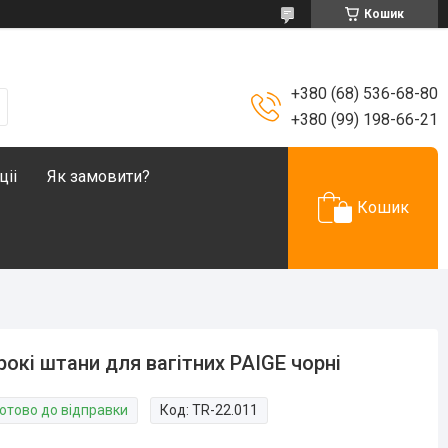
Кошик
+380 (68) 536-68-80
+380 (99) 198-66-21
ціі
Як замовити?
Кошик
окі штани для вагітних PAIGE чорні
Готово до відправки
Код:
TR-22.011