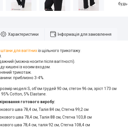
будь
Характеристики
Інформація для замовлення
і
штани для вагітних
із щільного трикотажу.
.
дажний (можна носити після вагітності).
ду кишені із косим входом.
вняний трикотаж.
анини: приблизно 3-4%.
розмір моделі S, об'єм грудей 90 см, стегон 96 см, зріст 173 см
 95% Cotton, 5% Elastane.
мірювання готового виробу:
кового шва 78,4 см, Талія 84 см, Стегна 99,2 см
кового шва 78,4 см, Талія 88 см, Стегна 103,8 см
кового шва 78,4 см, талія 92 см, Стегна 108,4 см