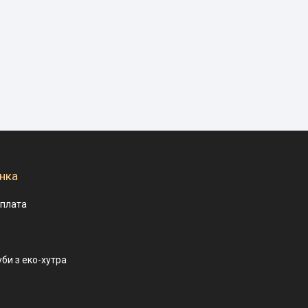
нка
оплата
уби з еко-хутра