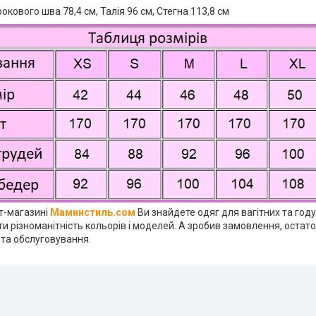
окового шва 78,4 см, Талія 96 см, Стегна 113,8 см
ет-магазині
Маминстиль.сом
Ви знайдете одяг для вагітних та год
и різноманітність кольорів і моделей. А зробив замовлення, остат
 та обслуговування.