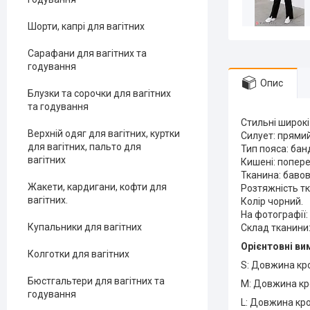
Шорти, капрі для вагітних
Сарафани для вагітних та
годування
Опис
Блузки та сорочки для вагітних
та годування
Стильні широк
Верхній одяг для вагітних, куртки
Силует: прямий
для вагітних, пальто для
Тип пояса: бан
вагітних
Кишені: попере
Тканина: баво
Жакети, кардигани, кофти для
Розтяжність тк
вагітних.
Колір чорний.
На фотографії: 
Купальники для вагітних
Склад тканини:
Орієнтовні ви
Колготки для вагітних
S: Довжина кро
Бюстгальтери для вагітних та
M: Довжина кро
годування
L: Довжина кро