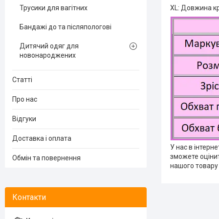
Трусики для вагітних
XL: Довжина кр
Бандажі до та післяпологові
Дитячий одяг для
новонароджених
Статті
Про нас
Відгуки
Доставка і оплата
У нас в інтерн
зможете оцінит
Обмін та повернення
нашого товару