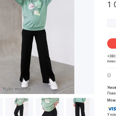
1 
+380
Київ
пов
У ко