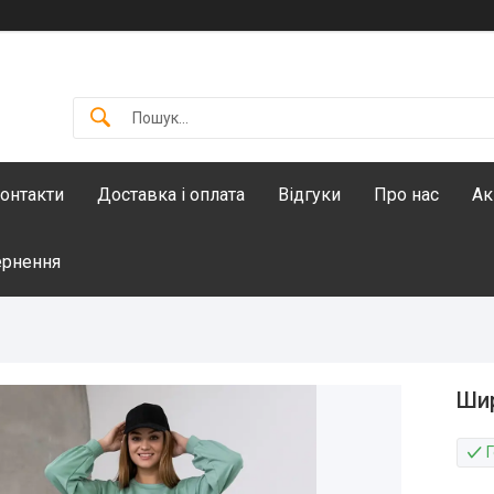
онтакти
Доставка і оплата
Відгуки
Про нас
Ак
ернення
Шир