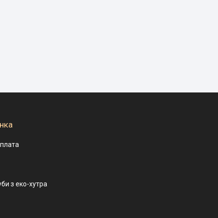
нка
оплата
уби з еко-хутра