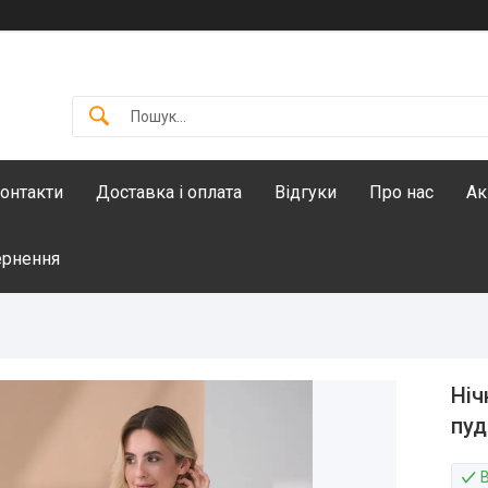
онтакти
Доставка і оплата
Відгуки
Про нас
Ак
ернення
Ніч
пуд