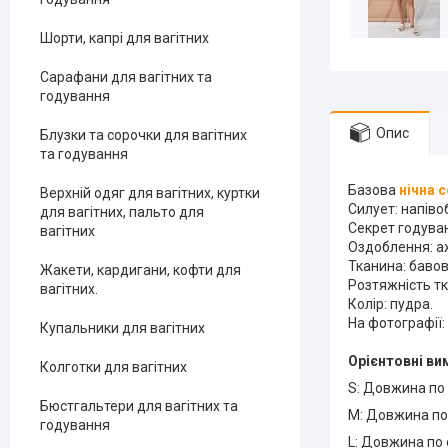
Шорти, капрі для вагітних
Сарафани для вагітних та
годування
Опис
Блузки та сорочки для вагітних
та годування
Базова
нічна 
Верхній одяг для вагітних, куртки
Силует: напіво
для вагітних, пальто для
Секрет годуван
вагітних
Оздоблення: аж
Тканина: баво
Жакети, кардигани, кофти для
Розтяжність тк
вагітних.
Колір: пудра.
На фотографії: 
Купальники для вагітних
Орієнтовні ви
Колготки для вагітних
S: Довжина по 
Бюстгальтери для вагітних та
M: Довжина по 
годування
L: Довжина по 