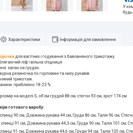
У ко
будь
Характеристики
Інформація для замовлення
сорочка
для вагітних і годування з бавовняного трикотажу.
блягаючий ліф і вільна спідниця.
ня: запах на грудях.
урна резиночка по горловині та низу рукавів.
вняний трикотаж.
анини: приблизно 18-23 %.
розмір на моделі S, об'єм грудей 88 см, стегон 93 см, зріст 174 см
міри готового виробу:
спинці 90 см, Довжина рукава 44 см, Груди 86 см, Талія 96 см, Стегн
спинці 91 см, Довжина рукава 44,3 см, Груди 90 см, Талія 101 см, Ст
спинці 91 см, Довжина рукава 44,6 см, Груди 94 см, Талія 105 см, Ст