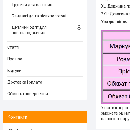
Трусики для вагітних
XL: Довжина по
2XL: Довжина п
Бандажі до та післяпологові
Усадка після 
Дитячий одяг для
новонароджених
Статті
Про нас
Відгуки
Доставка і оплата
Обмін та повернення
У нас в інтерн
зможете оцінит
нашого товару