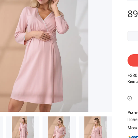
89
+380
Київ
пов