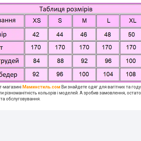
ет-магазині
Маминстиль.сом
Ви знайдете одяг для вагітних та год
и різноманітність кольорів і моделей. А зробив замовлення, остат
 та обслуговування.