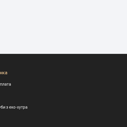
нка
оплата
уби з еко-хутра