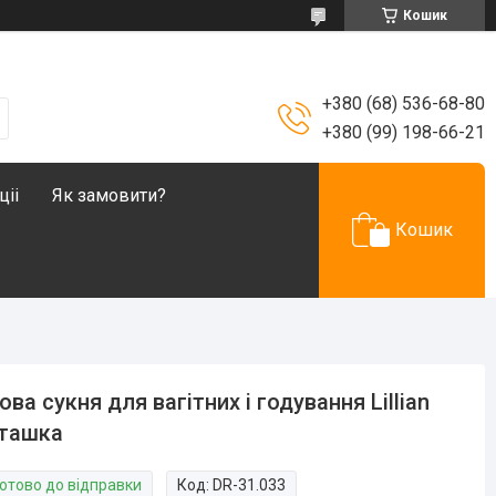
Кошик
+380 (68) 536-68-80
+380 (99) 198-66-21
ціі
Як замовити?
Кошик
ова сукня для вагітних і годування Lillian
сташка
Готово до відправки
Код:
DR-31.033