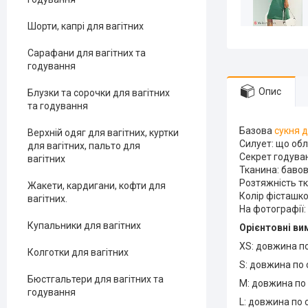
Шорти, капрі для вагітних
Сарафани для вагітних та
годування
Опис
Блузки та сорочки для вагітних
та годування
Базова
сукня д
Верхній одяг для вагітних, куртки
Силует: що обл
для вагітних, пальто для
Секрет годува
вагітних
Тканина: баво
Розтяжність тк
Жакети, кардигани, кофти для
Колір фісташко
вагітних.
На фотографії: 
Купальники для вагітних
Орієнтовні ви
XS: довжина по 
Колготки для вагітних
S: довжина по с
Бюстгальтери для вагітних та
М: довжина по с
годування
L: довжина по с