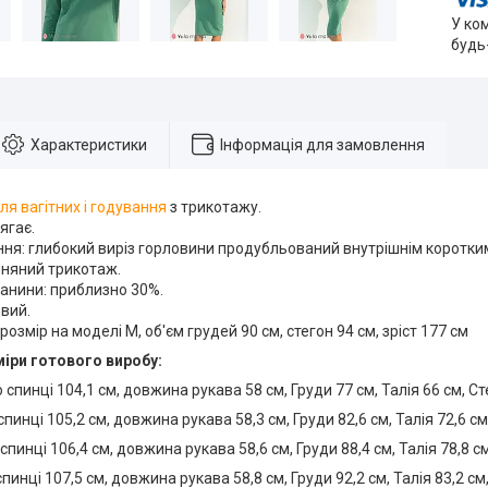
У ко
будь
Характеристики
Інформація для замовлення
ля вагітних і годування
з трикотажу.
ягає.
ння: глибокий виріз горловини продубльований внутрішнім коротки
вняний трикотаж.
анини: приблизно 30%.
вий.
розмір на моделі М, об'єм грудей 90 см, стегон 94 см, зріст 177 см
міри готового виробу:
спинці 104,1 см, довжина рукава 58 см, Груди 77 см, Талія 66 см, Ст
пинці 105,2 см, довжина рукава 58,3 см, Груди 82,6 см, Талія 72,6 см
пинці 106,4 см, довжина рукава 58,6 см, Груди 88,4 см, Талія 78,8 см
пинці 107,5 см, довжина рукава 58,8 см, Груди 92,2 см, Талія 83,2 см