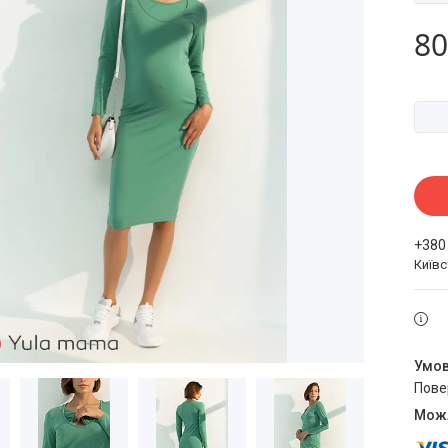
80
+380
Київ
пов