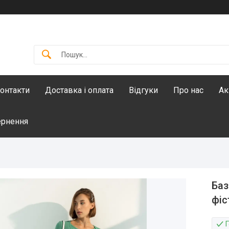
онтакти
Доставка і оплата
Відгуки
Про нас
Ак
ернення
Баз
фі