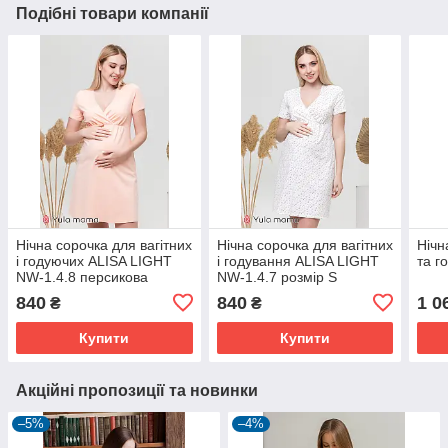
Подібні товари компанії
Нічна сорочка для вагітних
Нічна сорочка для вагітних
Нічн
і годуючих ALISA LIGHT
і годування ALISA LIGHT
та г
NW-1.4.8 персикова
NW-1.4.7 розмір S
840
840
1 0
₴
₴
Купити
Купити
Акційні пропозиції та новинки
–5%
–4%