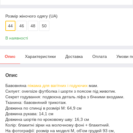
Розмір жіночого одягу (UA)
44
46
48
50
В наявності
Опис
Характеристики
Доставка
Оплата
Умови п
Опис
Бавовняна
піжама для вагітних і годуючих
мам.
Силует: oversize футболка і шорти з поясом під животик.
Секрет годування: подвоєна деталь ліфа з бічними входами.
Тканина: бавовняний трикотаж.
Довжина по спинці в розмірі М: 64,9 см
Довжина рукава: 14,1 см
Довжина шортів по кроковому шву: 16,3 см
Колір: блакитні зірки на молочному фоні + блакитний.
На фотографії: розмір на моделі M, об'єм грудей 93 см,