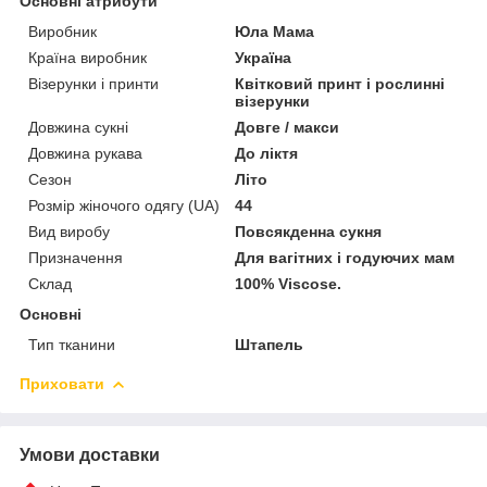
Основні атрибути
Виробник
Юла Мама
Країна виробник
Україна
Візерунки і принти
Квітковий принт і рослинні
візерунки
Довжина сукні
Довге / макси
Довжина рукава
До ліктя
Сезон
Літо
Розмір жіночого одягу (UA)
44
Вид виробу
Повсякденна сукня
Призначення
Для вагітних і годуючих мам
Склад
100% Viscose.
Основні
Тип тканини
Штапель
Приховати
Умови доставки