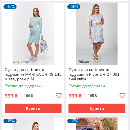
–16%
–16%
Сукня для вагітних та
Сукня для вагітних та
годування MARIKA DR-49.143
годування Flyor DR-27.091,
м'ята, розмір М
сині квіти
Готово до відправки
Готово до відправки
999
999
₴
₴
1 196 ₴
1 195 ₴
Купити
Купити
–15%
–12%