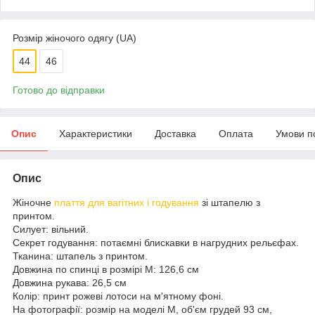
Розмір жіночого одягу (UA)
44
46
Готово до відправки
Опис
Характеристики
Доставка
Оплата
Умови п
Опис
Жіночне
плаття для вагітних і годування
зі штапелю з
принтом.
Силует: вільний.
Секрет годування: потаємні блискавки в нагрудних рельєфах.
Тканина: штапель з принтом.
Довжина по спинці в розмірі М: 126,6 см
Довжина рукава: 26,5 см
Колір: принт рожеві лотоси на м'ятному фоні.
На фотографії: розмір на моделі М, об'єм грудей 93 см,