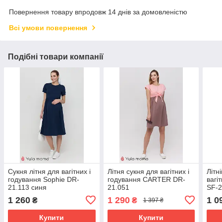
Повернення товару впродовж 14 днів за домовленістю
Всі умови повернення
Подібні товари компанії
Сукня літня для вагітних і
Літня сукня для вагітних і
Літн
годування Sophie DR-
годування CARTER DR-
вагі
21.113 синя
21.051
SF-2
при
1 260
1 290
1 0
₴
₴
1 397 ₴
Купити
Купити