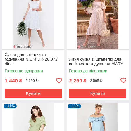
Сукня для вагітних та
годування NICKI DR-20.072
Літня сукня зі штапелю для
біла
вагітних та годування MARY
Готово до відправки
Готово до відправки
1 440
2 260
₴
₴
1 690 ₴
2 565 ₴
Купити
Купити
–11%
–11%