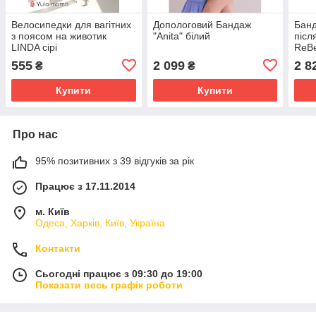
Велосипедки для вагітних
Допологовий Бандаж
Банд
з поясом на животик
"Anita" білий
післ
LINDA сірі
ReBe
555
2 099
2 8
₴
₴
Купити
Купити
Про нас
95% позитивних з 39 відгуків за рік
Працює з 17.11.2014
м. Київ
Одеса, Харків, Київ, Україна
Контакти
Сьогодні працює з 09:30 до 19:00
Показати весь графік роботи