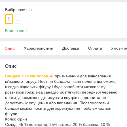
Вибір розмірів:
S
L
В наявності
Опис
Характеристики
Доставка
Оплата
Умови п
Опис
Бандаж післяпологовий
призначений для відновлення
м'язового тонусу. Носіння бандажа після пологів допоможе
швидко відновити фігуру і буде запобігати можливому
розвиткові грижі з-за занадто розтягнутої передньої черевної
стінки, допоможе підтримувати внутрішні органи та не
допустить їх опущення або випадання. Післяпологовий
бандаж можна носити для коректування проблемних зон
фігури.
Колір: сірий
Склад: 45 % поліестер, 25% латекс, 20 % бавовна, 10 %