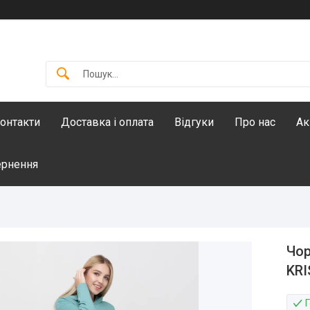
онтакти
Доставка і оплата
Відгуки
Про нас
Ак
ернення
Чор
KRI