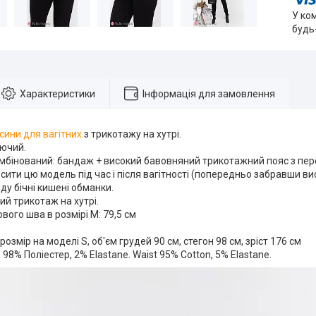
У ко
будь
Характеристики
Інформація для замовлення
сини для вагітних
з трикотажу на хутрі.
аючий.
омбінований: бандаж + високий бавовняний трикотажний пояс з п
ити цю модель під час і після вагітності (попередньо забравши ви
ду бічні кишені обманки.
ий трикотаж на хутрі.
ого шва в розмірі М: 79,5 см
розмір на моделі S, об'єм грудей 90 см, стегон 98 см, зріст 176 см
98% Поліестер, 2% Elastane. Waist 95% Cotton, 5% Elastane.