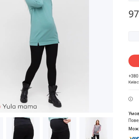
97
+380
Київ
пов