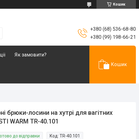
Кошик
+380 (68) 536-68-80
+380 (99) 198-66-21
ціі
Як замовити?
Кошик
ні брюки-лосини на хутрі для вагітних
STI WARM TR-40.101
Готово до відправки
Код:
TR-40.101