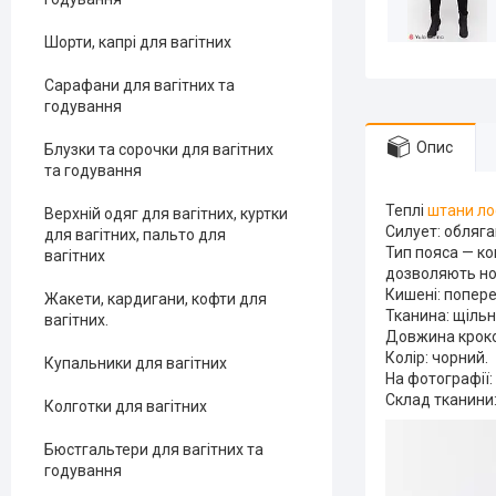
Шорти, капрі для вагітних
Сарафани для вагітних та
годування
Опис
Блузки та сорочки для вагітних
та годування
Теплі
штани ло
Верхній одяг для вагітних, куртки
Силует: обляг
для вагітних, пальто для
Тип пояса — к
вагітних
дозволяють нос
Кишені: попере
Жакети, кардигани, кофти для
Тканина: щільн
вагітних.
Довжина кроков
Колір: чорний.
Купальники для вагітних
На фотографії: 
Склад тканини: 
Колготки для вагітних
Бюстгальтери для вагітних та
годування