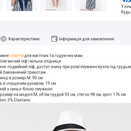
У ко
будь
Характеристики
Інформація для замовлення
тажне
плаття
для вагітних та годуючих мам.
блягаючий ліф і вільна спідниця.
ня: подвійний ліф, доступ знизу при розв'язуванні вузла під грудьм
ий бавовняний трикотаж.
нці в розмірі М: 90 см
 зі спущеним рукавом: 19 см
иній з синьо-білою смужкою.
розмір на моделі М, об'єм грудей 93 см, стегон 98 см, зріст 176 см
on, 5% Elastane.