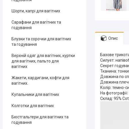
Шорти, капрі для вагітних
Сарафани для вагітних та
годування
Опис
Блузки та сорочки для вагітних
та годування
Базове трико
Верхній одяг для вагітних, куртки
Силует: напіво
для вагітних, пальто для
Секрет годуван
вагітних
Тканина: тонк
Довжина по спи
Жакети, кардигани, кофти для
Довжина плеча
вагітних.
Колір: темно-с
На фотографії: 
Купальники для вагітних
Склад: 95% Cott
Колготки для вагітних
Бюстгальтери для вагітних та
годування