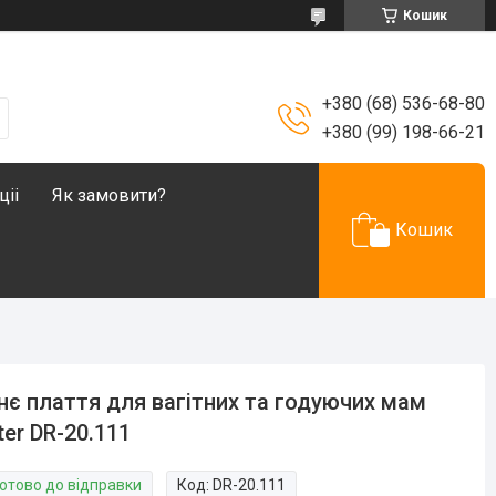
Кошик
+380 (68) 536-68-80
+380 (99) 198-66-21
ціі
Як замовити?
Кошик
нє плаття для вагітних та годуючих мам
ter DR-20.111
Готово до відправки
Код:
DR-20.111