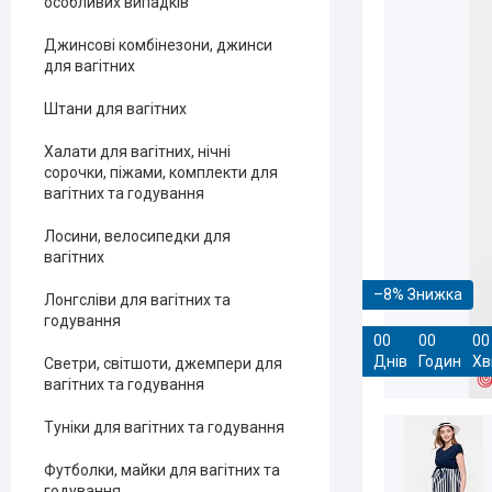
особливих випадків
Джинсові комбінезони, джинси
для вагітних
Штани для вагітних
Халати для вагітних, нічні
сорочки, піжами, комплекти для
вагітних та годування
Лосини, велосипедки для
вагітних
–8%
Лонгсліви для вагітних та
годування
0
0
0
0
0
0
Днів
Годин
Хв
Светри, світшоти, джемпери для
вагітних та годування
Туніки для вагітних та годування
Футболки, майки для вагітних та
годування