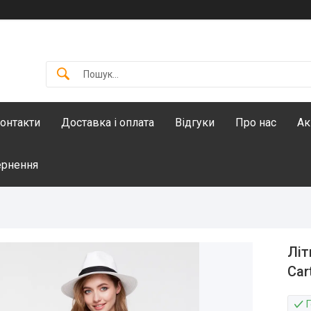
онтакти
Доставка і оплата
Відгуки
Про нас
Ак
ернення
Літ
Car