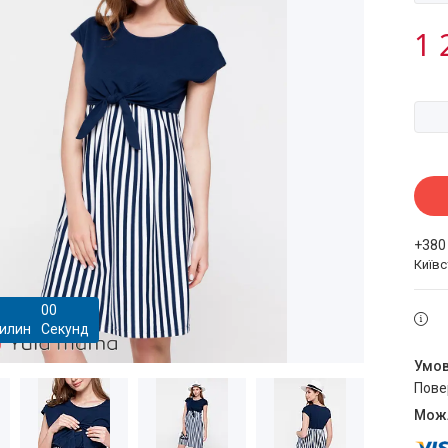
1 
+380
Київ
0
0
илин
Секунд
пов