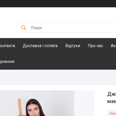
онтакти
Доставка і оплата
Відгуки
Про нас
Ак
ернення
Джи
мам
Нем