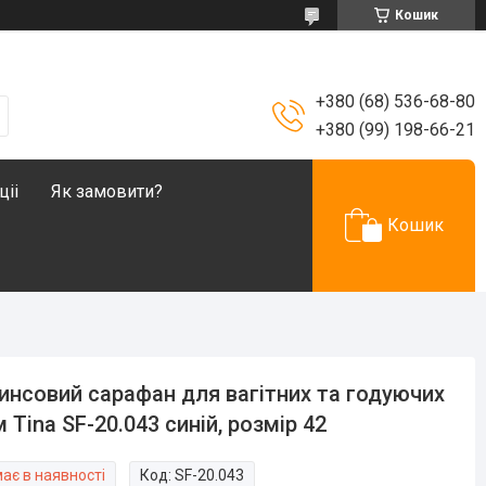
Кошик
+380 (68) 536-68-80
+380 (99) 198-66-21
ціі
Як замовити?
Кошик
нсовий сарафан для вагітних та годуючих
 Tina SF-20.043 синій, розмір 42
ає в наявності
Код:
SF-20.043