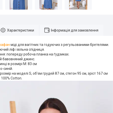
Характеристики
Інформація для замовлення
рафан
міді для вагітних та годуючих з регульованими бретелями.
ючий ліф і вільна спідниця.
ня: попереду робоча планка на ґудзиках.
ий бавовняний джинс.
нці в розмірі М: 83 см
о-синій.
розмір на моделі S, об'єм грудей 87 см, стегон 95 см, зріст 167 см
 100% Cotton.