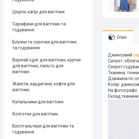
Шорти, капрі для вагітних
Сарафани для вагітних та
годування
Опис
Блузки та сорочки для вагітних
та годування
Джинсовий
са
Верхній одяг для вагітних, куртки
Силует: обляга
для вагітних, пальто для
Секрет годуван
вагітних
Тканина: тонк
Довжина по спи
Жакети, кардигани, кофти для
Колір: джинсов
вагітних.
На фотографії: 
Склад тканини:
Купальники для вагітних
Колготки для вагітних
Бюстгальтери для вагітних та
годування