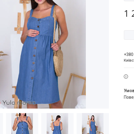
1 
+380
Київ
пов