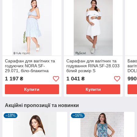
Сарафан для вагітних та
Сарафан для вагітних та
Бав
годуючих NORA SF-
годування RINA SF-28.033
вагі
29.071, біло-блакитна
білий розмір S
DOL
смужка S
1 197
1 041
990
₴
₴
Купити
Купити
Акційні пропозиції та новинки
–18%
–16%