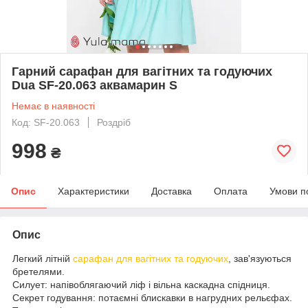
Гарний сарафан для вагітних та годуючих
Dua SF-20.063 аквамарин S
Немає в наявності
Код: SF-20.063
Роздріб
998
₴
Опис
Характеристики
Доставка
Оплата
Умови п
Опис
Легкий літній
сарафан для вагітних та годуючих
, зав'язуються
бретелями.
Силует: напівоблягаючий ліф і вільна каскадна спідниця.
Секрет годування: потаємні блискавки в нагрудних рельєфах.