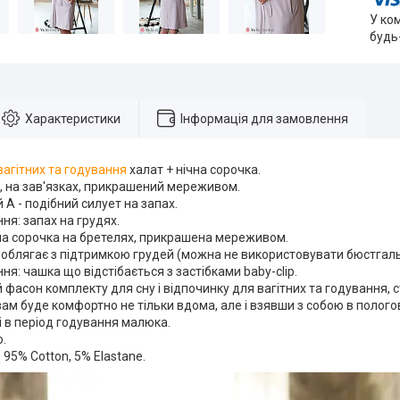
У ко
будь
Характеристики
Інформація для замовлення
агітних та годування
халат + нічна сорочка.
, на зав'язках, прикрашений мереживом.
 А - подібний силует на запах.
ня: запах на грудях.
на сорочка на бретелях, прикрашена мереживом.
 облягає з підтримкою грудей (можна не використовувати бюстгальт
ня: чашка що відстібається з застібками baby-clip.
 фасон комплекту для сну і відпочинку для вагітних та годування,
вам буде комфортно не тільки вдома, але і взявши з собою в полого
і в період годування малюка.
о.
 95% Cotton, 5% Elastane.