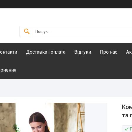
онтакти
Доставка і оплата
Відгуки
Про нас
Ак
ернення
Ком
та 