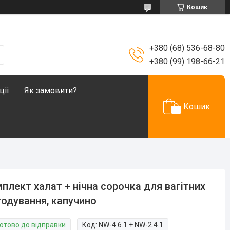
Кошик
+380 (68) 536-68-80
+380 (99) 198-66-21
ціі
Як замовити?
Кошик
плект халат + нічна сорочка для вагітних
годування, капучино
Готово до відправки
Код:
NW-4.6.1 + NW-2.4.1