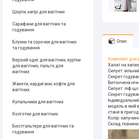
Шорти, капрі для вагітних
Сарафани для вагітних та
годування
Опис
Блузки та сорочки для вагітних
та годування
Комплект для в
Верхній одяг для вагітних, куртки
Халат на запах
для вагітних, пальто для
Силует: вільний
вагітних
Секрет годуван
Витончена ніч
Жакети, кардигани, кофти для
Силует: ліф що
вагітних.
Секрет годуван
Індивідуальний
Купальники для вагітних
модель в якій 
стане в пригод
Колготки для вагітних
Колір: капучин
Склад тканини:
Бюстгальтери для вагітних та
годування