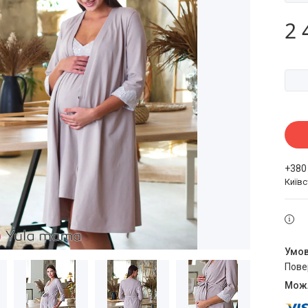
2 
+380
Київ
пов