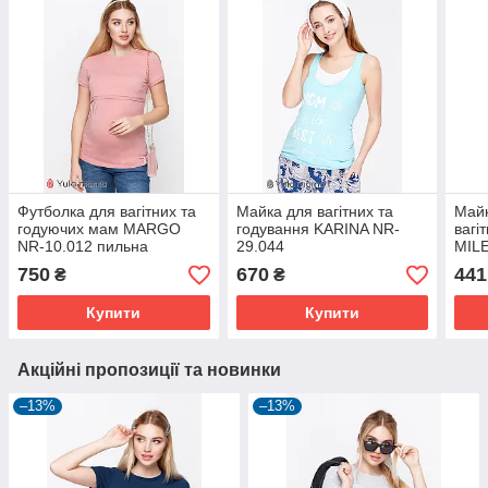
Футболка для вагітних та
Майка для вагітних та
Майк
годуючих мам MARGO
годування KARINA NR-
вагі
NR-10.012 пильна
29.044
MILE
троянда
750
670
441
₴
₴
Купити
Купити
Акційні пропозиції та новинки
–13%
–13%