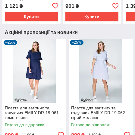
блакитне в клітку
розмір 44
1 121
901
1 3
₴
₴
Купити
Купити
Акційні пропозиції та новинки
–25%
–25%
Плаття для вагітних та
Плаття для вагітних та
годуючих EMILY DR-19.061
годуючих EMILY DR-19.062
темно-синє
сірий меланж
Готово до відправки
Готово до відправки
899
899