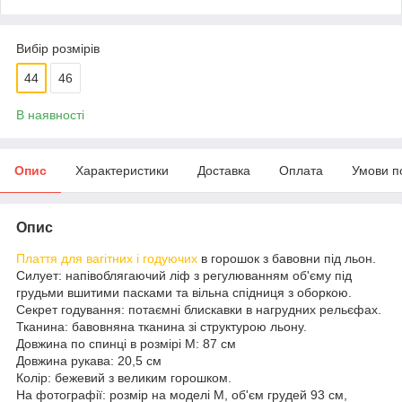
Вибір розмірів
44
46
В наявності
Опис
Характеристики
Доставка
Оплата
Умови п
Опис
Плаття для вагітних і годуючих
в горошок з бавовни під льон.
Силует: напівоблягаючий ліф з регулюванням об'єму під
грудьми вшитими пасками та вільна спідниця з оборкою.
Секрет годування: потаємні блискавки в нагрудних рельєфах.
Тканина: бавовняна тканина зі структурою льону.
Довжина по спинці в розмірі М: 87 см
Довжина рукава: 20,5 см
Колір: бежевий з великим горошком.
На фотографії: розмір на моделі М, об'єм грудей 93 см,