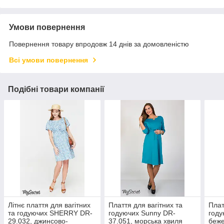
Умови повернення
Повернення товару впродовж 14 днів за домовленістю
Всі умови повернення
Подібні товари компанії
Літнє плаття для вагітних
Плаття для вагітних та
Плат
та годуючих SHERRY DR-
годуючих Sunny DR-
году
29.032, джинсово-
37.051, морська хвиля
беж