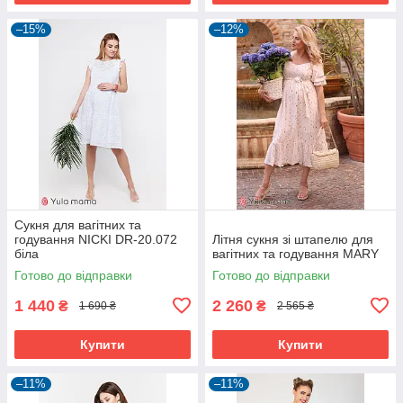
–15%
–12%
Сукня для вагітних та
годування NICKI DR-20.072
Літня сукня зі штапелю для
біла
вагітних та годування MARY
Готово до відправки
Готово до відправки
1 440
2 260
₴
₴
1 690 ₴
2 565 ₴
Купити
Купити
–11%
–11%