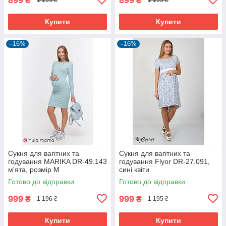
₴
₴
1 199 ₴
1 199 ₴
Купити
Купити
–16%
–16%
Сукня для вагітних та
Сукня для вагітних та
годування MARIKA DR-49.143
годування Flyor DR-27.091,
м'ята, розмір М
сині квіти
Готово до відправки
Готово до відправки
999
999
₴
₴
1 196 ₴
1 195 ₴
Купити
Купити