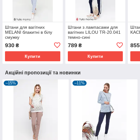
Штани для вагітних
Штани з лампасами для
Штан
MELANI блакитні в білу
вагітних LILOU TR-20.041
KACE
смужку
темно-сині
930
789
855
₴
₴
Купити
Купити
Акційні пропозиції та новинки
–15%
–11%