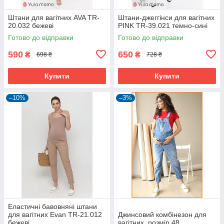
Штани для вагітних AVA TR-
Штани-джеггінси для вагітних
20.032 бежеві
PINK TR-39.021 темно-сині
Готово до відправки
Готово до відправки
590
650
₴
₴
698 ₴
728 ₴
Купити
Купити
–10%
–3%
Еластичні бавовняні штани
для вагітних Evan TR-21.012
Джинсовий комбінезон для
бежеві
вагітних, розмір 48