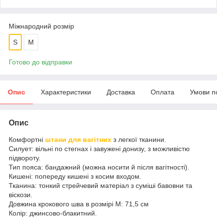
Міжнародний розмір
S
M
Готово до відправки
Опис
Характеристики
Доставка
Оплата
Умови п
Опис
Комфортні
штани для вагітних
з легкої тканини.
Силует: вільні по стегнах і завужені донизу, з можливістю
підвороту.
Тип пояса: бандажний (можна носити й після вагітності).
Кишені: попереду кишені з косим входом.
Тканина: тонкий стрейчевий матеріал з суміші бавовни та
віскози.
Довжина крокового шва в розмірі М: 71,5 см
Колір: джинсово-блакитний.