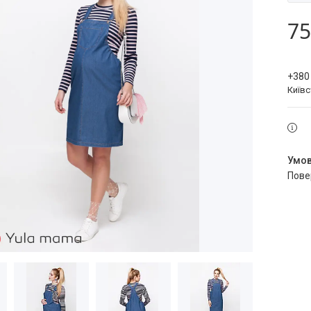
75
+380
Київ
пов