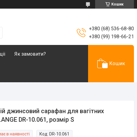
Кошик
+380 (68) 536-68-80
+380 (99) 198-66-21
ціі
Як замовити?
Кошик
ій джинсовий сарафан для вагітних
ANGE DR-10.061, розмір S
ає в наявності
Код:
DR-10.061