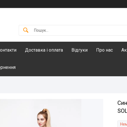
онтакти
Доставка і оплата
Відгуки
Про нас
Ак
ернення
Син
SOL
Нем