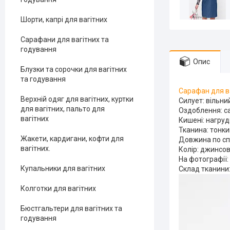
Шорти, капрі для вагітних
Сарафани для вагітних та
годування
Опис
Блузки та сорочки для вагітних
та годування
Сарафан для в
Верхній одяг для вагітних, куртки
Силует: вільни
для вагітних, пальто для
Оздоблення: с
вагітних
Кишені: нагруд
Тканина: тонк
Жакети, кардигани, кофти для
Довжина по спи
вагітних.
Колір: джинсов
На фотографії: 
Купальники для вагітних
Склад тканини:
Колготки для вагітних
Бюстгальтери для вагітних та
годування