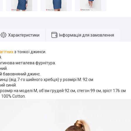
Характеристики
Інформація для замовлення
агітних
з тонкої джинси.
й.
атинова металева фурнітура.
ний.
ий бавовняний джинс.
нці (від 7-го шийного хребця) у розмірі М: 92 см
ий синій.
розмір на моделі М, об'єм грудей 92 см, стегон 99 см, зріст 176 см
 100% Cotton.