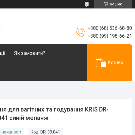
Кошик
+380 (68) 536-68-80
+380 (99) 198-66-21
ціі
Як замовити?
Кошик
ня для вагітних та годування KRIS DR-
041 синій меланж
В наявності
Код:
DR-39.041