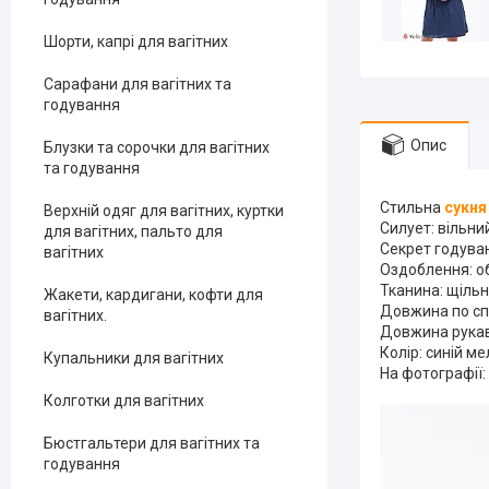
Шорти, капрі для вагітних
Сарафани для вагітних та
годування
Опис
Блузки та сорочки для вагітних
та годування
Стильна
сукня
Верхній одяг для вагітних, куртки
Силует: вільний
для вагітних, пальто для
Секрет годуван
вагітних
Оздоблення: о
Тканина: щільн
Жакети, кардигани, кофти для
Довжина по спи
вагітних.
Довжина рукав
Колір: синій м
Купальники для вагітних
На фотографії: 
Колготки для вагітних
Бюстгальтери для вагітних та
годування