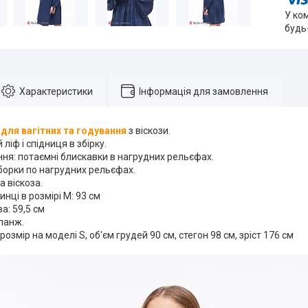
У ко
будь
Характеристики
Інформація для замовлення
 для вагітних та годування
з віскози.
 ліф і спідниця в збірку.
ня: потаємні блискавки в нагрудних рельєфах.
борки по нагрудних рельєфах.
а віскоза.
нці в розмірі М: 93 см
а: 59,5 см
еланж.
розмір на моделі S, об'єм грудей 90 см, стегон 98 см, зріст 176 см