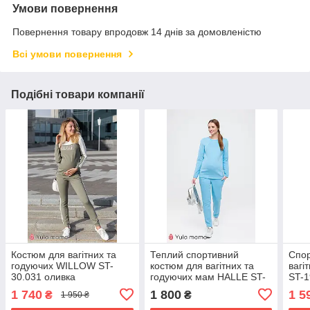
Умови повернення
Повернення товару впродовж 14 днів за домовленістю
Всі умови повернення
Подібні товари компанії
Костюм для вагітних та
Теплий спортивний
Спор
годуючих WILLOW ST-
костюм для вагітних та
вагі
30.031 оливка
годуючих мам HALLE ST-
ST-1
49.072 блакитний
аква
1 740
1 800
1 5
₴
₴
1 950 ₴