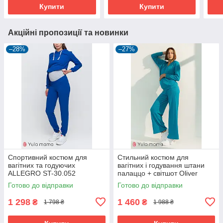
Купити
Купити
Акційні пропозиції та новинки
–28%
–27%
Спортивний костюм для
Стильний костюм для
вагітних та годуючих
вагітних і годування штани
ALLEGRO ST-30.052
палаццо + світшот Oliver
бірюзовий L
Готово до відправки
Готово до відправки
1 298
1 460
₴
₴
1 798 ₴
1 988 ₴