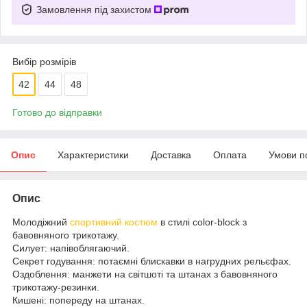
Замовлення під захистом
Вибір розмірів
42
44
48
Готово до відправки
Опис
Характеристики
Доставка
Оплата
Умови п
Опис
Молодіжний
спортивний костюм
в стилі color-block з
бавовняного трикотажу.
Силует: напівоблягаючий.
Секрет годування: потаємні блискавки в нагрудних рельєфах.
Оздоблення: манжети на світшоті та штанах з бавовняного
трикотажу-резинки.
Кишені: попереду на штанах.