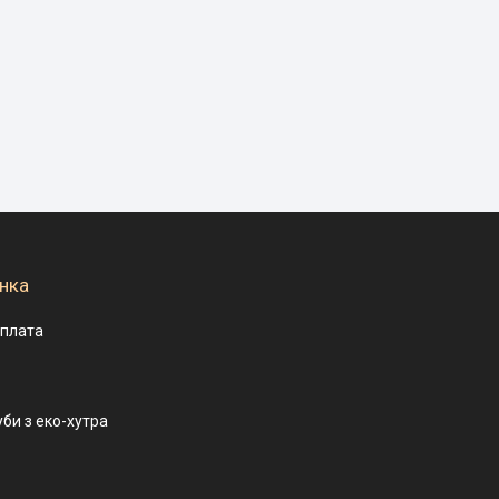
нка
оплата
уби з еко-хутра