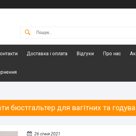
онтакти
Доставка і оплата
Відгуки
Про нас
Ак
ернення
ти бюстгальтер для вагітних та годув
26 січня 2021