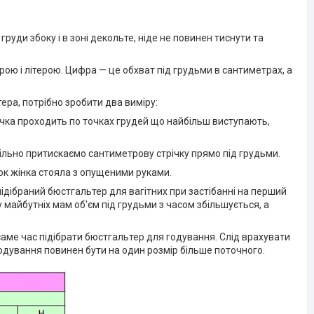
уди збоку і в зоні декольте, ніде не повинен тиснути та
ю і літерою. Цифра — це обхват під грудьми в сантиметрах, а
ра, потрібно зробити два виміру:
ічка проходить по точках грудей що найбільш виступають,
Щільно притискаємо сантиметрову стрічку прямо під грудьми.
рок жінка стояла з опущеними руками.
підібраний бюстгальтер для вагітних при застібанні на перший
 майбутніх мам об'єм під грудьми з часом збільшується, а
саме час підібрати бюстгальтер для годування. Слід врахувати
годування повинен бути на один розмір більше поточного.