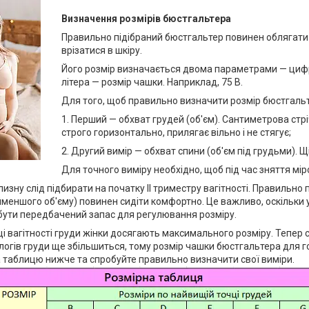
Визначення розмірів бюстгальтера
Правильно підібраний бюстгальтер повинен облягати гр
врізатися в шкіру.
Його розмір визначається двома параметрами — цифро
літера — розмір чашки. Наприклад, 75 В.
Для того, щоб правильно визначити розмір бюстгальте
1. Перший — обхват грудей (об'єм). Сантиметрова стр
строго горизонтально, прилягає вільно і не стягує;
2. Другий вимір — обхват спини (об'єм під грудьми). 
Для точного виміру необхідно, щоб під час зняття мі
изну слід підбирати на початку II триместру вагітності. Правильно 
йменшого об'єму) повинен сидіти комфортно. Це важливо, оскільки у
бути передбачений запас для регулювання розміру.
ці вагітності груди жінки досягають максимального розміру. Тепер 
ологів груди ще збільшиться, тому розмір чашки бюстгальтера для 
 таблицю нижче та спробуйте правильно визначити свої виміри.