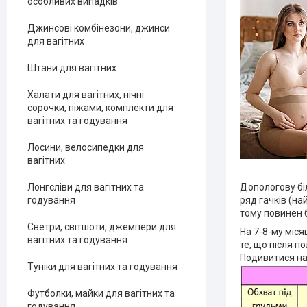
особливих випадків
Джинсові комбінезони, джинси
для вагітних
Штани для вагітних
Халати для вагітних, нічні
сорочки, піжами, комплекти для
вагітних та годування
Лосини, велосипедки для
вагітних
Лонгсліви для вагітних та
Допологову біл
годування
ряд гачків (на
тому повинен 
Светри, світшоти, джемпери для
На 7-8-му міся
вагітних та годування
те, що після п
Подивитися на
Туніки для вагітних та годування
Футболки, майки для вагітних та
годування